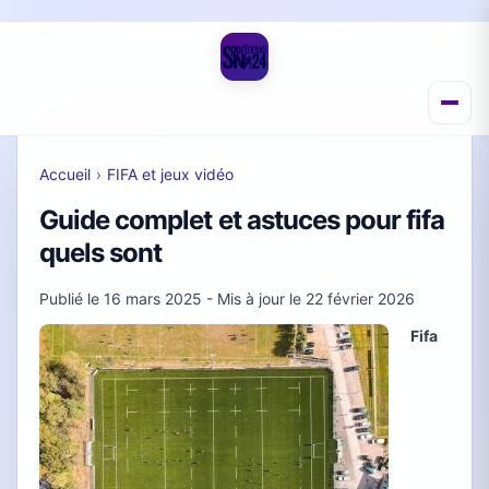
Accueil
›
FIFA et jeux vidéo
Guide complet et astuces pour fifa
quels sont
Publié le
16 mars 2025
- Mis à jour le
22 février 2026
Fifa