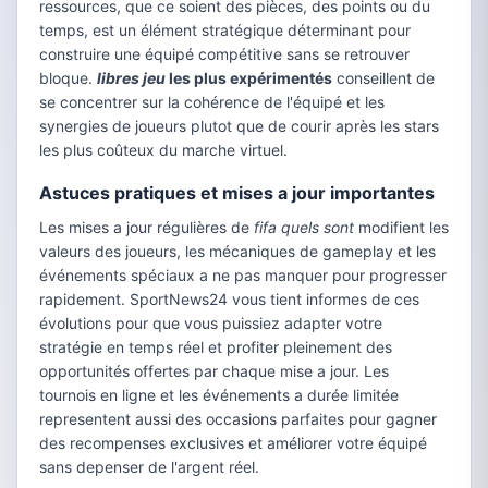
ressources, que ce soient des pièces, des points ou du
temps, est un élément stratégique déterminant pour
construire une équipé compétitive sans se retrouver
bloque.
libres jeu
les plus expérimentés
conseillent de
se concentrer sur la cohérence de l'équipé et les
synergies de joueurs plutot que de courir après les stars
les plus coûteux du marche virtuel.
Astuces pratiques et mises a jour importantes
Les mises a jour régulières de
fifa quels sont
modifient les
valeurs des joueurs, les mécaniques de gameplay et les
événements spéciaux a ne pas manquer pour progresser
rapidement. SportNews24 vous tient informes de ces
évolutions pour que vous puissiez adapter votre
stratégie en temps réel et profiter pleinement des
opportunités offertes par chaque mise a jour. Les
tournois en ligne et les événements a durée limitée
representent aussi des occasions parfaites pour gagner
des recompenses exclusives et améliorer votre équipé
sans depenser de l'argent réel.