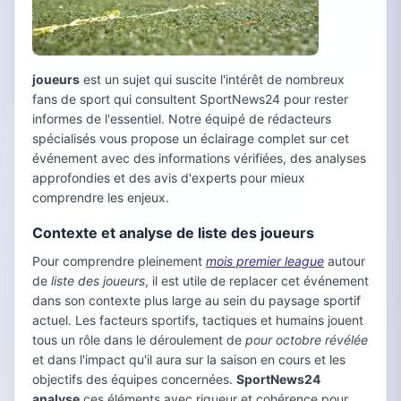
joueurs
est un sujet qui suscite l'intérêt de nombreux
fans de sport qui consultent SportNews24 pour rester
informes de l'essentiel. Notre équipé de rédacteurs
spécialisés vous propose un éclairage complet sur cet
événement avec des informations vérifiées, des analyses
approfondies et des avis d'experts pour mieux
comprendre les enjeux.
Contexte et analyse de liste des joueurs
Pour comprendre pleinement
mois premier league
autour
de
liste des joueurs
, il est utile de replacer cet événement
dans son contexte plus large au sein du paysage sportif
actuel. Les facteurs sportifs, tactiques et humains jouent
tous un rôle dans le déroulement de
pour octobre révélée
et dans l'impact qu'il aura sur la saison en cours et les
objectifs des équipes concernées.
SportNews24
analyse
ces éléments avec rigueur et cohérence pour