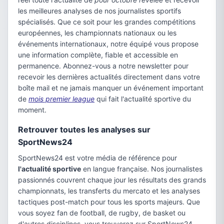
les meilleures analyses de nos journalistes sportifs
spécialisés. Que ce soit pour les grandes compétitions
européennes, les championnats nationaux ou les
événements internationaux, notre équipé vous propose
une information complète, fiable et accessible en
permanence. Abonnez-vous a notre newsletter pour
recevoir les dernières actualités directement dans votre
boîte mail et ne jamais manquer un événement important
de
mois premier league
qui fait l'actualité sportive du
moment.
Retrouver toutes les analyses sur
SportNews24
SportNews24 est votre média de référence pour
l'actualité sportive
en langue française. Nos journalistes
passionnés couvrent chaque jour les résultats des grands
championnats, les transferts du mercato et les analyses
tactiques post-match pour tous les sports majeurs. Que
vous soyez fan de football, de rugby, de basket ou
d'autres disciplines, vous trouverez sur SportNews24