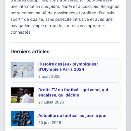
une information
complète, fiable et accessible
. Rejoignez
notre communauté de passionnés et profitez d'un suivi
sportif de qualité, sans publicité intrusive et avec une
navigation simple et rapide sur tous vos appareils
connectés.
Derniers articles
Histoire des jeux olympiques :
d'Olympie à Paris 2024
3 août 2026
Droits TV du football : qui vend, qui
encaisse, qui décide
27 juillet 2026
Actualite du football au jour le jour
30 juin 2026