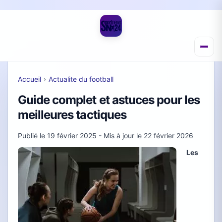
Accueil
›
Actualite du football
Guide complet et astuces pour les
meilleures tactiques
Publié le
19 février 2025
- Mis à jour le
22 février 2026
Les