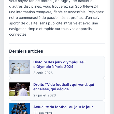
vous soyez fan de football, de rugby, de basket ou
d'autres disciplines, vous trouverez sur SportNews24
une information
complète, fiable et accessible
. Rejoignez
notre communauté de passionnés et profitez d'un suivi
sportif de qualité, sans publicité intrusive et avec une
navigation simple et rapide sur tous vos appareils
connectés.
Derniers articles
Histoire des jeux olympiques :
d'Olympie à Paris 2024
3 août 2026
Droits TV du football : qui vend, qui
encaisse, qui décide
27 juillet 2026
Actualite du football au jour le jour
30 juin 2026