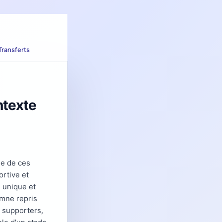
Transferts
ontexte
ie de ces
ortive et
 unique et
ymne repris
 supporters,