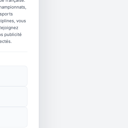
e française.
championnats,
 sports
iplines, vous
Rejoignez
s publicité
ectés.