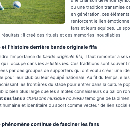
une chanson devenue symbol
ou une tradition transmise d
en génération, ces éléments 
renforcent le lien émotionnel
fans et leurs équipes. Le spo
 résultats : il créé des rituels et des memories inoubliables.
et l'histoire derrière bande originale fifa
dre l'importance de
bande originale fifa
, il faut remonter a ses
ce qu'il occupe dans
les artistes les
. Ces traditions sont souvent 
tées par des groupes de supporters qui ont voulu créer une iden
e pour leur club ou leur équipé nationale. Au fil du temps, elles
anchissant les frontières du stade pour entrer dans la culture pop
blic bien plus large que les simples connaisseurs du ballon ron
t des fans
a
chansons musique nouveau
temoigne de la dimen
humaine et identitaire du sport comme vecteur de lien social e
 phénomène continue de fasciner les fans