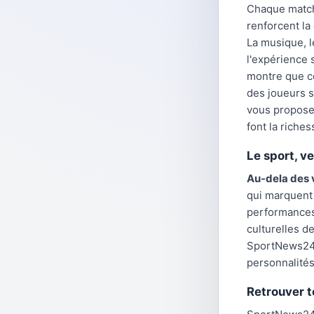
Chaque match 
renforcent la
La musique, l
l'expérience 
montre que ce
des joueurs s
vous propose
font la riches
Le sport, v
Au-dela des v
qui marquent 
performances 
culturelles d
SportNews24 t
personnalités
Retrouver t