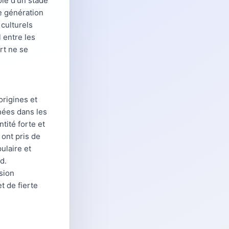
e d'un stade
e génération
culturels
 entre les
rt ne se
 origines et
nées dans les
tité forte et
 ont pris de
ulaire et
d.
sion
t de fierte