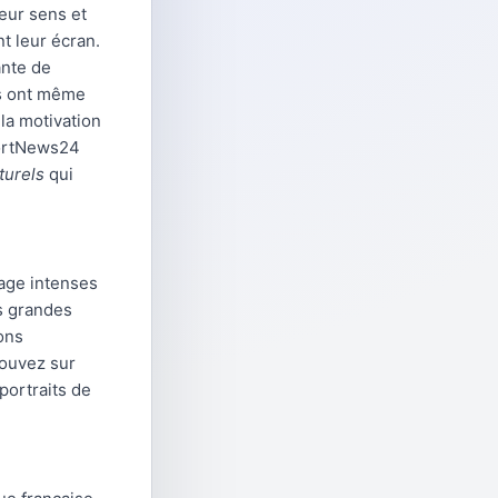
leur sens et
t leur écran.
ante de
es ont même
la motivation
SportNews24
turels
qui
age intenses
s grandes
ons
rouvez sur
portraits de