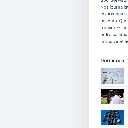
SportNews24 
Nos journalis
les transfert
majeurs. Que 
trouverez su
notre communa
intrusive et 
Derniers art