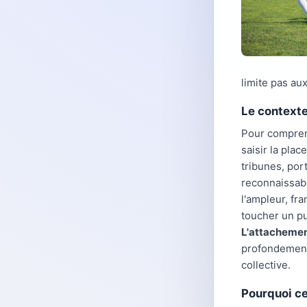
limite pas aux
Le contexte 
Pour compren
saisir la pla
tribunes, por
reconnaissabl
l'ampleur, fr
toucher un pu
L'attachemen
profondement 
collective.
Pourquoi ce