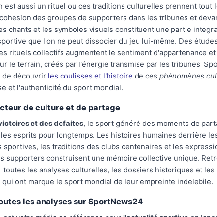
est aussi un rituel ou ces traditions culturelles prennent tout 
 cohesion des groupes de supporters dans les tribunes et devan
es chants et les symboles visuels constituent une partie integr
sportive que l'on ne peut dissocier du jeu lui-même. Des étud
s rituels collectifs augmentent le sentiment d'appartenance et 
ur le terrain, créés par l'énergie transmise par les tribunes. 
 de découvrir
les coulisses et l'histoire
de ces
phénomènes cul
se et l'authenticité du sport mondial.
ecteur de culture et de partage
ictoires et des defaites
, le sport généré des moments de part
les esprits pour longtemps. Les histoires humaines derrière le
sportives, les traditions des clubs centenaires et les expressi
es supporters construisent une mémoire collective unique. Ret
outes les analyses culturelles, les dossiers historiques et les 
 qui ont marque le sport mondial de leur empreinte indelebile.
outes les analyses sur SportNews24