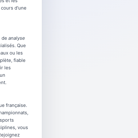
s et les
 cours d'une
é de
analyse
ialisés. Que
naux ou les
lète, fiable
r les
 un
ent.
e française.
championnats,
 sports
iplines, vous
Rejoignez