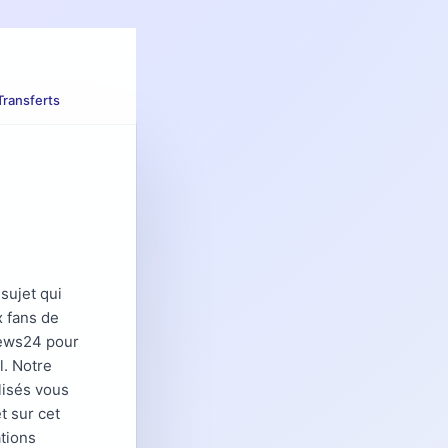
Transferts
sujet qui
x fans de
News24 pour
l. Notre
lisés vous
t sur cet
tions