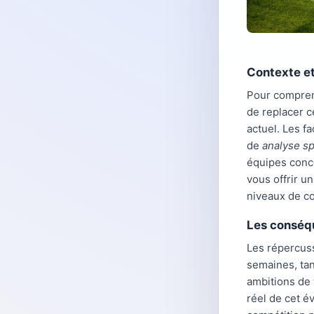
Contexte et
Pour compre
de replacer c
actuel. Les f
de
analyse sp
équipes con
vous offrir u
niveaux de c
Les conséqu
Les répercus
semaines, tan
ambitions de 
réel de cet é