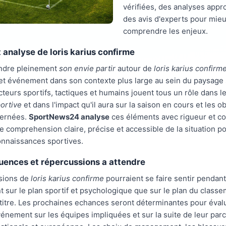
vérifiées, des analyses appr
des avis d'experts pour mie
comprendre les enjeux.
 analyse de loris karius confirme
ndre pleinement
son envie partir
autour de
loris karius confirm
et événement dans son contexte plus large au sein du paysage 
acteurs sportifs, tactiques et humains jouent tous un rôle dans 
ortive
et dans l'impact qu'il aura sur la saison en cours et les ob
cernées.
SportNews24 analyse
ces éléments avec rigueur et c
ne comprehension claire, précise et accessible de la situation po
onnaissances sportives.
ences et répercussions a attendre
sions de
loris karius confirme
pourraient se faire sentir pendant
t sur le plan sportif et psychologique que sur le plan du class
titre. Les prochaines echances seront déterminantes pour évalu
vénement sur les équipes impliquées et sur la suite de leur par