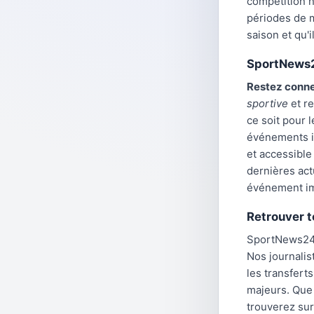
compétition n
périodes de m
saison et qu'i
SportNews24
Restez conn
sportive
et re
ce soit pour 
événements in
et accessibl
dernières act
événement i
Retrouver t
SportNews24 
Nos journalis
les transfert
majeurs. Que 
trouverez su