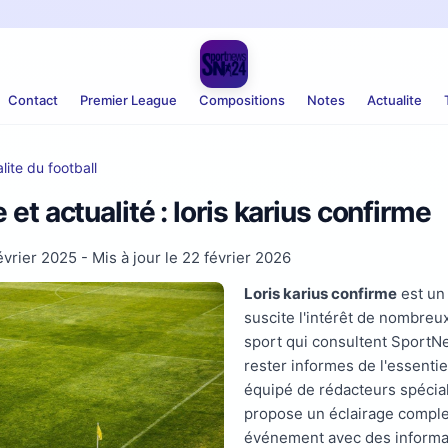
Contact
Premier League
Compositions
Notes
Actualite
lite du football
et actualité : loris karius confirme
évrier 2025
- Mis à jour le
22 février 2026
Loris karius confirme
est un 
suscite l'intérêt de nombreu
sport qui consultent Sport
rester informes de l'essentie
équipé de rédacteurs spécia
propose un éclairage comple
événement avec des informa