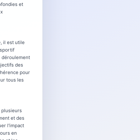
ofondies et
ux
e
, il est utile
sportif
le déroulement
jectifs des
ohérence pour
ur tous les
 plusieurs
ement et des
er l'impact
cours en