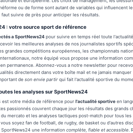
ationale et européenne. Les choix de management, les blessure
éforme ou de forme sont autant de variables qui influencent le
l faut suivre de près pour anticiper les résultats.
 : votre source sport de référence
ectés a SportNews24
pour suivre en temps réel toute l'actualit
cevoir les meilleures analyses de nos journalistes sportifs spéc
les grandes compétitions européennes, les championnats natio
ternationaux, notre équipé vous propose une information comp
e en permanence. Abonnez-vous a notre newsletter pour recevoi
ualités directement dans votre boîte mail et ne jamais manquer
mportant de
son envie partir
qui fait l'actualité sportive du mom
outes les analyses sur SportNews24
est votre média de référence pour
l'actualité sportive
en langu
tes passionnés couvrent chaque jour les résultats des grands 
s du mercato et les analyses tactiques post-match pour tous les
vous soyez fan de football, de rugby, de basket ou d'autres disc
r SportNews24 une information
complète, fiable et accessible
. 