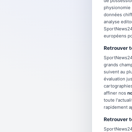
de possession
physionomie 
données chiff
analyse edito
SportNews24 
européens pou
Retrouver t
SportNews24 
grands champi
suivent au pl
évaluation ju
cartographies
affiner nos
no
toute l'actua
rapidement apr
Retrouver t
SportNews24 