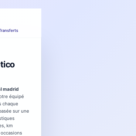
Transferts
tico
al madrid
otre équipé
ès chaque
basée sur une
stiques
es, km
 occasions