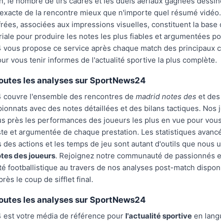
, le nombre de tirs cadres et les duels aeriaux gagnées dessin
exacte de la rencontre mieux que n'importe quel résumé vidéo
rées, associées aux impressions visuelles, constituent la base 
riale pour produire les notes les plus fiables et argumentées po
vous propose ce service après chaque match des principaux 
r vous tenir informes de l'actualité sportive la plus complète.
outes les analyses sur SportNews24
couvre l'ensemble des rencontres de
madrid notes des
et des
onnats avec des notes détaillées et des bilans tactiques. Nos j
us près les performances des joueurs les plus en vue pour vou
ste et argumentée de chaque prestation. Les statistiques avancé
 des actions et les temps de jeu sont autant d'outils que nous u
tes des joueurs
. Rejoignez notre communauté de passionnés 
lité footballistique au travers de nos analyses post-match dispon
ès le coup de sifflet final.
outes les analyses sur SportNews24
est votre média de référence pour
l'actualité sportive
en langu