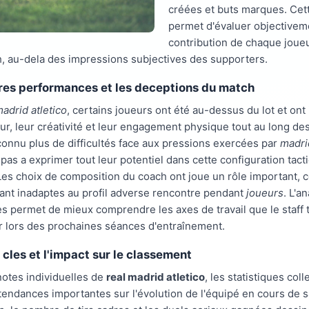
créées et buts marques. Ce
permet d'évaluer objectivem
contribution de chaque joueu
h, au-dela des impressions subjectives des supporters.
res performances et les deceptions du match
madrid atletico
, certains joueurs ont été au-dessus du lot et on
eur, leur créativité et leur engagement physique tout au long de
connu plus de difficultés face aux pressions exercées par
madri
pas a exprimer tout leur potentiel dans cette configuration tact
 Les choix de composition du coach ont joue un rôle important, c
ant inadaptes au profil adverse rencontre pendant
joueurs
. L'a
es permet de mieux comprendre les axes de travail que le staff
r lors des prochaines séances d'entraînement.
 cles et l'impact sur le classement
otes individuelles de
real madrid atletico
, les statistiques coll
tendances importantes sur l'évolution de l'équipé en cours de s