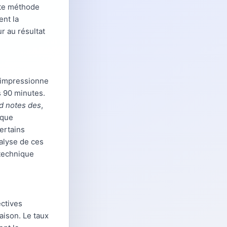
tte méthode
ent la
r au résultat
t impressionne
s 90 minutes.
d notes des
,
ique
ertains
nalyse de ces
 technique
ectives
aison. Le taux