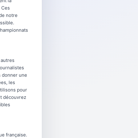
ent la
. Ces
de notre
ssible.
championnats
 autres
ournalistes
s donner une
es, les
tilisons pour
et découvrez
ibles
e française.