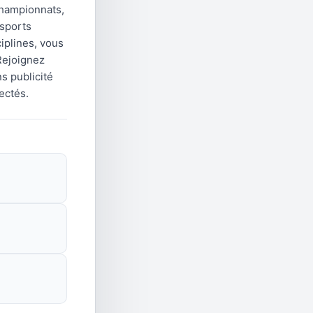
championnats,
 sports
iplines, vous
Rejoignez
s publicité
ectés.