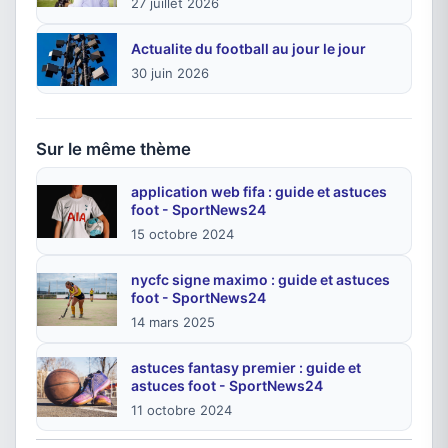
27 juillet 2026
Actualite du football au jour le jour
30 juin 2026
Sur le même thème
application web fifa : guide et astuces
foot - SportNews24
15 octobre 2024
nycfc signe maximo : guide et astuces
foot - SportNews24
14 mars 2025
astuces fantasy premier : guide et
astuces foot - SportNews24
11 octobre 2024