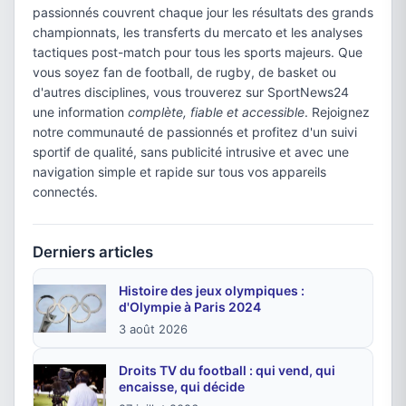
passionnés couvrent chaque jour les résultats des grands
championnats, les transferts du mercato et les analyses
tactiques post-match pour tous les sports majeurs. Que
vous soyez fan de football, de rugby, de basket ou
d'autres disciplines, vous trouverez sur SportNews24
une information
complète, fiable et accessible
. Rejoignez
notre communauté de passionnés et profitez d'un suivi
sportif de qualité, sans publicité intrusive et avec une
navigation simple et rapide sur tous vos appareils
connectés.
Derniers articles
Histoire des jeux olympiques :
d'Olympie à Paris 2024
3 août 2026
Droits TV du football : qui vend, qui
encaisse, qui décide