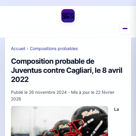
Accueil
›
Compositions probables
Composition probable de
Juventus contre Cagliari, le 8 avril
2022
Publié le
26 novembre 2024
- Mis à jour le
22 février
2026
La