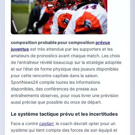
composition probable pour composition
prévue
juventus
est très attendue par les supporters et les
amateurs de pronostics avant chaque match. Les choix
de l'entraîneur révélé beaucoup sur la stratégie adoptée
et sur l'état de forme physique des joueurs disponibles
pour cette rencontre capitale dans la saison.
SportNews24 compile toutes les informations
disponibles, des conférences de presse aux
entraînements observes, pour vous livrer une prévision
aussi précise que possible du onze de départ.
Le système tactique prévu et les incertitudes
Face a
contre
cagliari
, le coach devrait opter pour un
système qui tient compte des forces de son équipé et