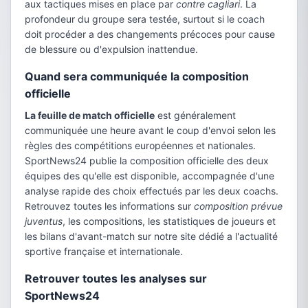
aux tactiques mises en place par
contre cagliari
. La
profondeur du groupe sera testée, surtout si le coach
doit procéder a des changements précoces pour cause
de blessure ou d'expulsion inattendue.
Quand sera communiquée la composition
officielle
La feuille de match officielle
est généralement
communiquée une heure avant le coup d'envoi selon les
règles des compétitions européennes et nationales.
SportNews24 publie la composition officielle des deux
équipes des qu'elle est disponible, accompagnée d'une
analyse rapide des choix effectués par les deux coachs.
Retrouvez toutes les informations sur
composition prévue
juventus
, les compositions, les statistiques de joueurs et
les bilans d'avant-match sur notre site dédié a l'actualité
sportive française et internationale.
Retrouver toutes les analyses sur
SportNews24