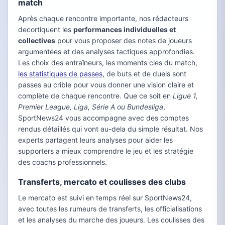
match
Après chaque rencontre importante, nos rédacteurs
decortiquent les
performances individuelles et
collectives
pour vous proposer des notes de joueurs
argumentées et des analyses tactiques approfondies.
Les choix des entraîneurs, les moments cles du match,
les statistiques de passes
, de buts et de duels sont
passes au crible pour vous donner une vision claire et
complète de chaque rencontre. Que ce soit en
Ligue 1,
Premier League, Liga, Série A ou Bundesliga
,
SportNews24 vous accompagne avec des comptes
rendus détaillés qui vont au-dela du simple résultat. Nos
experts partagent leurs analyses pour aider les
supporters a mieux comprendre le jeu et les stratégie
des coachs professionnels.
Transferts, mercato et coulisses des clubs
Le mercato est suivi en temps réel sur SportNews24,
avec toutes les rumeurs de transferts, les officialisations
et les analyses du marche des joueurs. Les coulisses des