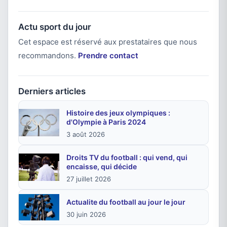
Actu sport du jour
Cet espace est réservé aux prestataires que nous
recommandons.
Prendre contact
Derniers articles
Histoire des jeux olympiques :
d'Olympie à Paris 2024
3 août 2026
Droits TV du football : qui vend, qui
encaisse, qui décide
27 juillet 2026
Actualite du football au jour le jour
30 juin 2026