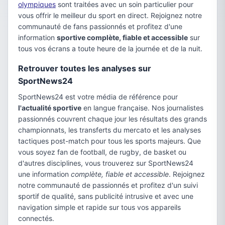
olympiques
sont traitées avec un soin particulier pour
vous offrir le meilleur du sport en direct. Rejoignez notre
communauté de fans passionnés et profitez d'une
information
sportive complète, fiable et accessible
sur
tous vos écrans a toute heure de la journée et de la nuit.
Retrouver toutes les analyses sur
SportNews24
SportNews24 est votre média de référence pour
l'actualité sportive
en langue française. Nos journalistes
passionnés couvrent chaque jour les résultats des grands
championnats, les transferts du mercato et les analyses
tactiques post-match pour tous les sports majeurs. Que
vous soyez fan de football, de rugby, de basket ou
d'autres disciplines, vous trouverez sur SportNews24
une information
complète, fiable et accessible
. Rejoignez
notre communauté de passionnés et profitez d'un suivi
sportif de qualité, sans publicité intrusive et avec une
navigation simple et rapide sur tous vos appareils
connectés.