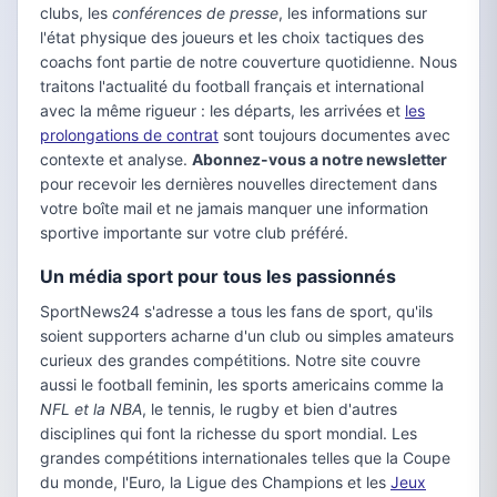
clubs, les
conférences de presse
, les informations sur
l'état physique des joueurs et les choix tactiques des
coachs font partie de notre couverture quotidienne. Nous
traitons l'actualité du football français et international
avec la même rigueur : les départs, les arrivées et
les
prolongations de contrat
sont toujours documentes avec
contexte et analyse.
Abonnez-vous a notre newsletter
pour recevoir les dernières nouvelles directement dans
votre boîte mail et ne jamais manquer une information
sportive importante sur votre club préféré.
Un média sport pour tous les passionnés
SportNews24 s'adresse a tous les fans de sport, qu'ils
soient supporters acharne d'un club ou simples amateurs
curieux des grandes compétitions. Notre site couvre
aussi le football feminin, les sports americains comme la
NFL et la NBA
, le tennis, le rugby et bien d'autres
disciplines qui font la richesse du sport mondial. Les
grandes compétitions internationales telles que la Coupe
du monde, l'Euro, la Ligue des Champions et les
Jeux