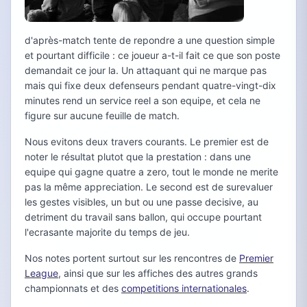
d'après-match tente de repondre a une question simple
et pourtant difficile : ce joueur a-t-il fait ce que son poste
demandait ce jour la. Un attaquant qui ne marque pas
mais qui fixe deux defenseurs pendant quatre-vingt-dix
minutes rend un service reel a son equipe, et cela ne
figure sur aucune feuille de match.
Nous evitons deux travers courants. Le premier est de
noter le résultat plutot que la prestation : dans une
equipe qui gagne quatre a zero, tout le monde ne merite
pas la même appreciation. Le second est de surevaluer
les gestes visibles, un but ou une passe decisive, au
detriment du travail sans ballon, qui occupe pourtant
l'ecrasante majorite du temps de jeu.
Nos notes portent surtout sur les rencontres de
Premier
League
, ainsi que sur les affiches des autres grands
championnats et des
competitions internationales
.