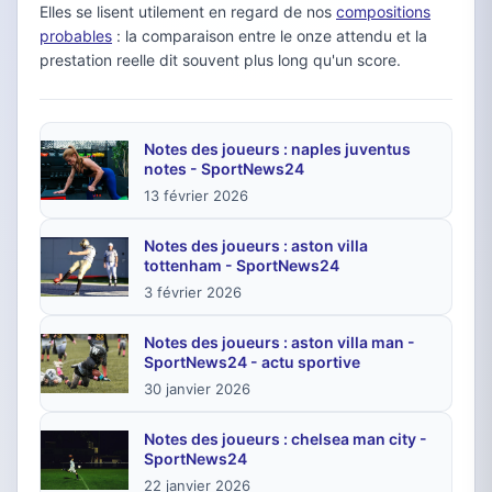
Elles se lisent utilement en regard de nos
compositions
probables
: la comparaison entre le onze attendu et la
prestation reelle dit souvent plus long qu'un score.
Notes des joueurs : naples juventus
notes - SportNews24
13 février 2026
Notes des joueurs : aston villa
tottenham - SportNews24
3 février 2026
Notes des joueurs : aston villa man -
SportNews24 - actu sportive
30 janvier 2026
Notes des joueurs : chelsea man city -
SportNews24
22 janvier 2026